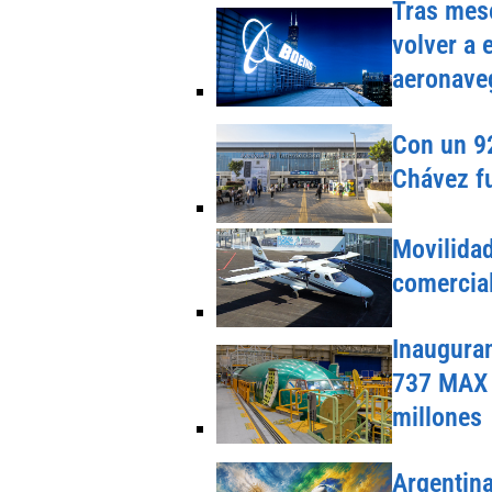
Tras mese
volver a 
aeronave
Con un 92
Chávez fu
Movilida
comercial
Inauguran
737 MAX 
millones
Argentina