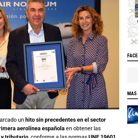
FAC
MAS 
arcado un
hito sin precedentes en el sector
rimera aerolínea española
en obtener las
y tributario
, conforme a las normas
UNE 19601