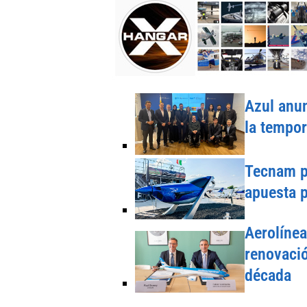
Azul anun
la tempo
Tecnam pr
apuesta p
Aerolínea
renovació
década