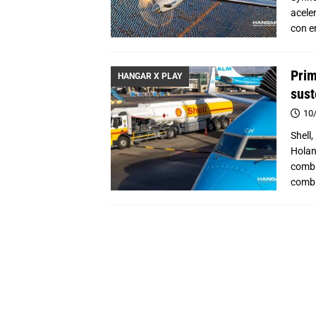
acele
con en
Prim
HANGAR X PLAY
sust
10
Shell
Holan
combu
combu