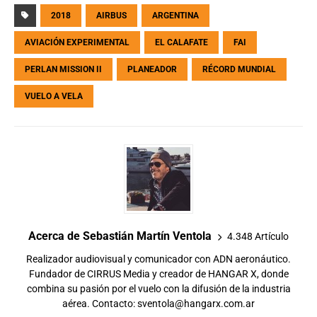
2018
AIRBUS
ARGENTINA
AVIACIÓN EXPERIMENTAL
EL CALAFATE
FAI
PERLAN MISSION II
PLANEADOR
RÉCORD MUNDIAL
VUELO A VELA
Acerca de Sebastián Martín Ventola
4.348 Artículo
Realizador audiovisual y comunicador con ADN aeronáutico.
Fundador de CIRRUS Media y creador de HANGAR X, donde
combina su pasión por el vuelo con la difusión de la industria
aérea. Contacto:
sventola@hangarx.com.ar