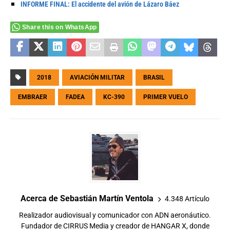
INFORME FINAL: El accidente del avión de Lázaro Báez
Share this on WhatsApp
2018
AVIACIÓN MILITAR
BRASIL
EMBRAER
FADEA
KC-390
PRIMER VUELO
Acerca de Sebastián Martín Ventola
4.348 Artículo
Realizador audiovisual y comunicador con ADN aeronáutico.
Fundador de CIRRUS Media y creador de HANGAR X, donde