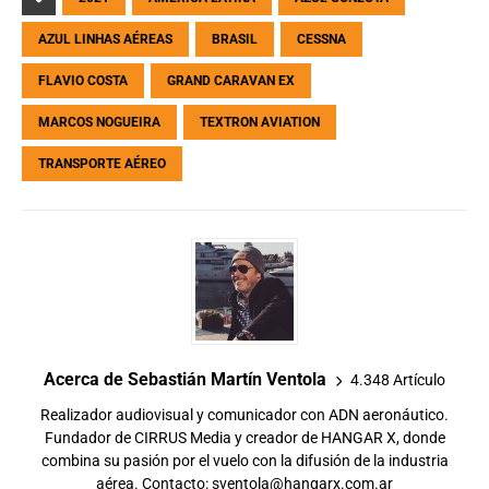
AZUL LINHAS AÉREAS
BRASIL
CESSNA
FLAVIO COSTA
GRAND CARAVAN EX
MARCOS NOGUEIRA
TEXTRON AVIATION
TRANSPORTE AÉREO
Acerca de Sebastián Martín Ventola
4.348 Artículo
Realizador audiovisual y comunicador con ADN aeronáutico.
Fundador de CIRRUS Media y creador de HANGAR X, donde
combina su pasión por el vuelo con la difusión de la industria
aérea. Contacto:
sventola@hangarx.com.ar