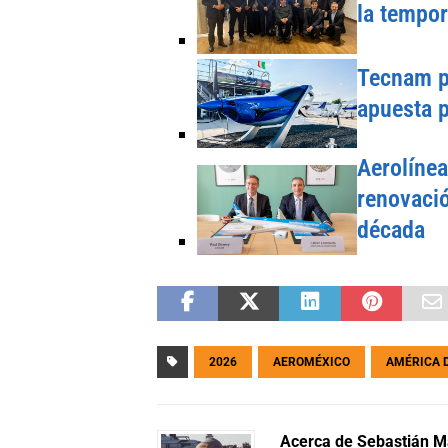
la tempo
Tecnam pr
apuesta p
Aerolínea
renovació
década
2026
AEROMÉXICO
AMÉRICA 
Acerca de Sebastián Ma