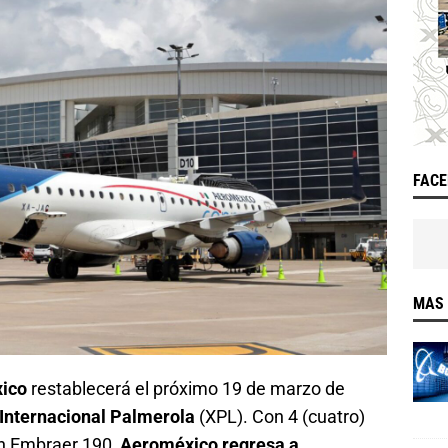
FAC
MAS 
ico
restablecerá el próximo 19 de marzo de
Internacional Palmerola
(XPL). Con 4 (cuatro)
n Embraer 190,
Aeroméxico regresa a