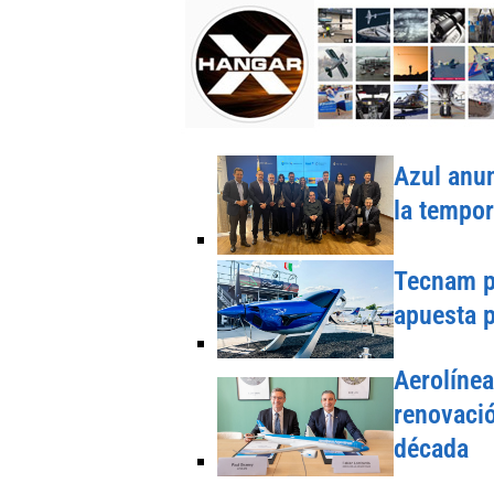
Azul anun
la tempo
Tecnam pr
apuesta p
Aerolínea
renovació
década