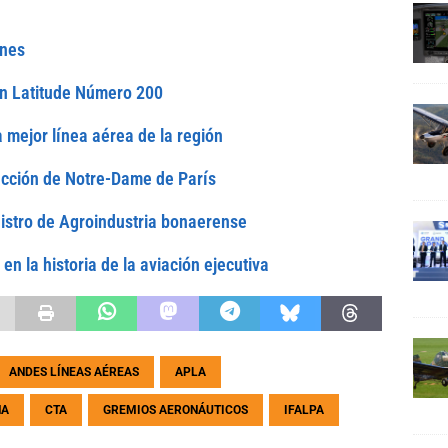
ones
ion Latitude Número 200
mejor línea aérea de la región
ucción de Notre-Dame de París
nistro de Agroindustria bonaerense
en la historia de la aviación ejecutiva
ANDES LÍNEAS AÉREAS
APLA
NA
CTA
GREMIOS AERONÁUTICOS
IFALPA