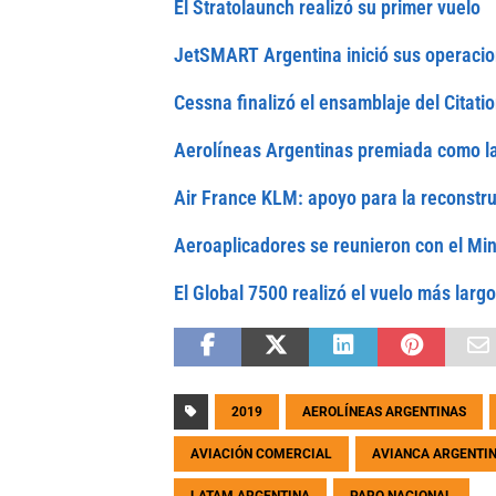
El Stratolaunch realizó su primer vuelo
JetSMART Argentina inició sus operaci
Cessna finalizó el ensamblaje del Citat
Aerolíneas Argentinas premiada como la 
Air France KLM: apoyo para la reconstr
Aeroaplicadores se reunieron con el Mi
El Global 7500 realizó el vuelo más largo 
2019
AEROLÍNEAS ARGENTINAS
AVIACIÓN COMERCIAL
AVIANCA ARGENTI
LATAM ARGENTINA
PARO NACIONAL