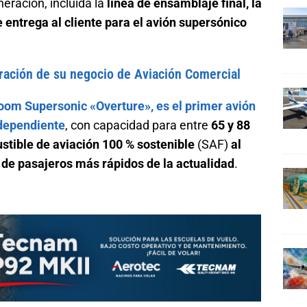
eración, incluida la
línea de ensamblaje final, la
e entrega al cliente para el avión supersónico
gración de su negocio de Aviación Comercial
oom Supersonic «Overture», es el primer avión
ndependiente
, con capacidad para entre
65 y 88
tible de aviación 100 % sostenible
(SAF)
al
s de pasajeros más rápidos de la actualidad
.