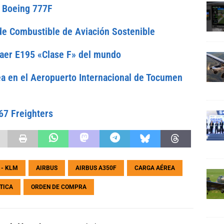
s Boeing 777F
 de Combustible de Aviación Sostenible
raer E195 «Clase F» del mundo
a en el Aeropuerto Internacional de Tocumen
67 Freighters
 - KLM
AIRBUS
AIRBUS A350F
CARGA AÉREA
TICA
ORDEN DE COMPRA