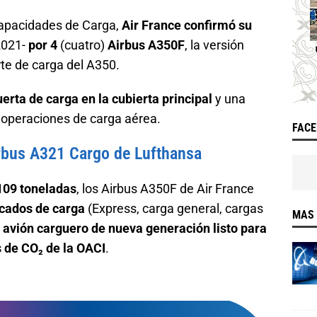
capacidades de Carga,
Air France confirmó su
2021-
por 4
(cuatro)
Airbus A350F
, la versión
te de carga del A350.
erta de carga en la cubierta principal
y una
a operaciones de carga aérea.
FAC
irbus A321 Cargo de Lufthansa
 109 toneladas
, los Airbus A350F de Air France
rcados de carga
(Express, carga general, cargas
MAS 
 avión carguero de nueva generación listo para
 de CO₂ de la OACI
.