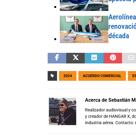
Aerolínea
renovació
década
2024
ACUERDO COMERCIAL
E
Acerca de Sebastián Ma
Realizador audiovisual y 
y creador de HANGAR X, don
industria aérea. Contacto: