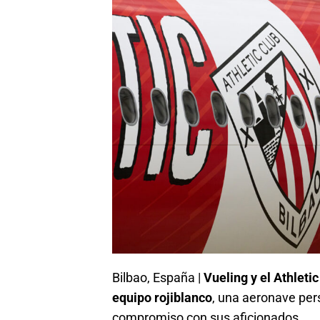
Bilbao, España |
Vueling y el Athleti
equipo rojiblanco
, una aeronave pers
compromiso con sus aficionados.