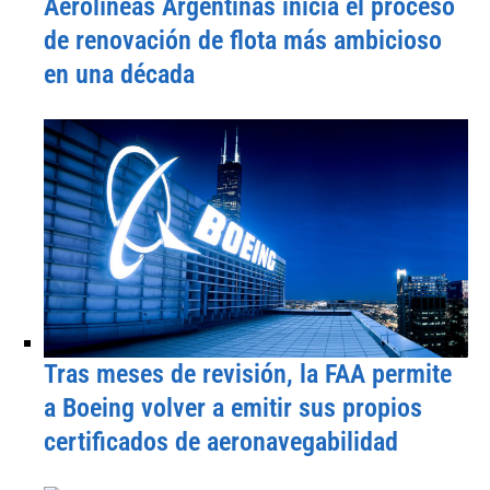
Aerolíneas Argentinas inicia el proceso
de renovación de flota más ambicioso
en una década
Tras meses de revisión, la FAA permite
a Boeing volver a emitir sus propios
certificados de aeronavegabilidad