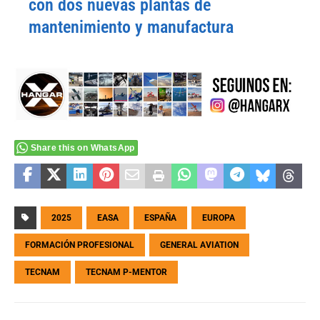
con dos nuevas plantas de
mantenimiento y manufactura
Share this on WhatsApp
2025
EASA
ESPAÑA
EUROPA
FORMACIÓN PROFESIONAL
GENERAL AVIATION
TECNAM
TECNAM P-MENTOR