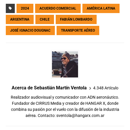
2024
ACUERDO COMERCIAL
AMÉRICA LATINA
ARGENTINA
CHILE
FABIÁN LOMBARDO
JOSÉ IGNACIO DOUGNAC
TRANSPORTE AÉREO
Acerca de Sebastián Martín Ventola
4.348 Artículo
Realizador audiovisual y comunicador con ADN aeronáutico.
Fundador de CIRRUS Media y creador de HANGAR X, donde
combina su pasión por el vuelo con la difusión de la industria
aérea. Contacto:
sventola@hangarx.com.ar