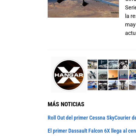
Seri
la r
mayo
actu
MÁS NOTICIAS
Roll Out del primer Cessna SkyCourier d
El primer Dassault Falcon 6X llega al cen