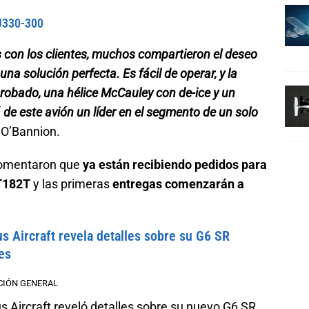
CJ330-300
 con los clientes, muchos compartieron el deseo
na solución perfecta. Es fácil de operar, y la
obado, una hélice McCauley con de-ice y un
 de este avión un líder en el segmento de un solo
 O’Bannion.
 comentaron que
ya están recibiendo pedidos para
T182T
y las primeras
entregas comenzarán a
us Aircraft revela detalles sobre su G6 SR
es
CIÓN GENERAL
us Aircraft reveló detalles sobre su nuevo G6 SR