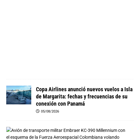
r
e
0
5
/
0
8
/
2
0
2
6
Copa Airlines anunció nuevos vuelos a Isla
de Margarita: fechas y frecuencias de su
conexión con Panamá
05/08/2026
L
a