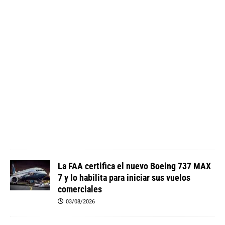
n
i
u
m
0
4
/
0
8
/
2
0
2
6
La FAA certifica el nuevo Boeing 737 MAX
7 y lo habilita para iniciar sus vuelos
comerciales
03/08/2026