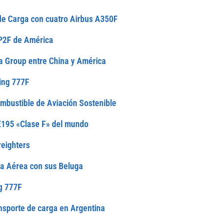
de Carga con cuatro Airbus A350F
 P2F de América
aba Group entre China y América
ing 777F
ombustible de Aviación Sostenible
E195 «Clase F» del mundo
reighters
ga Aérea con sus Beluga
ng 777F
nsporte de carga en Argentina