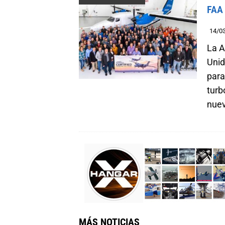
FAA
14/0
La A
Unid
para
turb
nuev
MÁS NOTICIAS