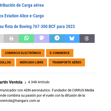
tribución de Carga aérea
s Eviation Alice e-Cargo
su flota de Boeing 767-300 BCF para 2023
COMERCIO ELECTRÓNICO
E-COMMERCE
GOLLOG
MERCADO LIBRE
TRANSPORTE AÉREO
rtín Ventola
4.348 Artículo
comunicador con ADN aeronáutico. Fundador de CIRRUS Media
de combina su pasión por el vuelo con la difusión de la
sventola@hangarx.com.ar