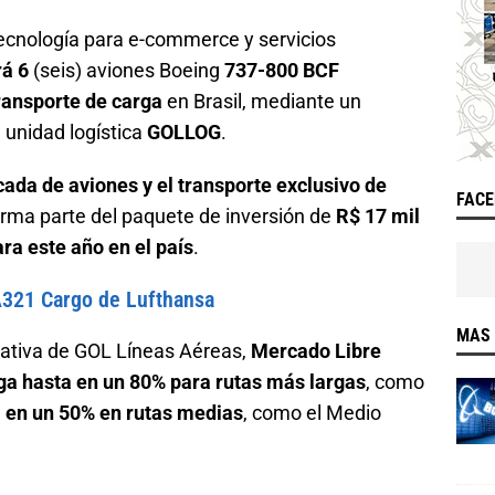
tecnología para e-commerce y servicios
rá 6
(seis) aviones Boeing
737-800 BCF
ransporte de carga
en Brasil, mediante un
 unidad logística
GOLLOG
.
ada de aviones y el transporte exclusivo de
FAC
orma parte del paquete de inversión de
R$ 17 mil
ra este año en el país
.
A321 Cargo de Lufthansa
MAS 
rativa de GOL Líneas Aéreas,
Mercado Libre
ga hasta en un 80% para rutas más largas
, como
a en un 50% en rutas medias
, como el Medio