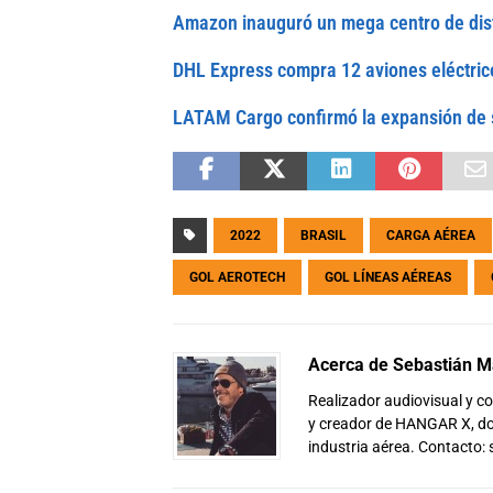
Amazon inauguró un mega centro de dis
DHL Express compra 12 aviones eléctrico
LATAM Cargo confirmó la expansión de 
2022
BRASIL
CARGA AÉREA
GOL AEROTECH
GOL LÍNEAS AÉREAS
Acerca de Sebastián Ma
Realizador audiovisual y 
y creador de HANGAR X, don
industria aérea. Contacto: