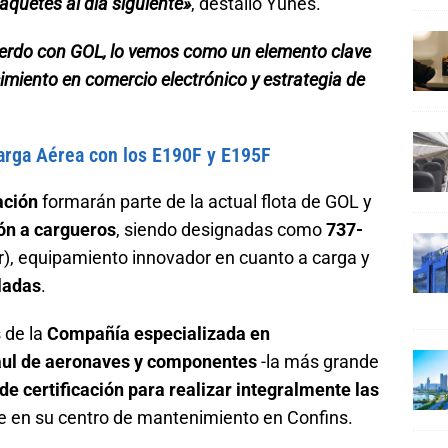
aquetes al día siguiente»
, destalló Yunes.
erdo con GOL, lo vemos como un elemento clave
imiento en comercio electrónico y estrategia de
arga Aérea con los E190F y E195F
ación
formarán parte de la actual flota de GOL y
ón a cargueros
, siendo designadas como
737-
), equipamiento innovador en cuanto a carga y
ladas
.
s de la
Compañía especializada en
aul de aeronaves y componentes
-la más grande
de certificación para realizar integralmente las
e en su centro de mantenimiento en Confins.