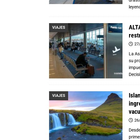
drást
leyen
ALTA
VIAJES
rest
27
La As
su pr
impue
Decis
Isla
VIAJES
ingr
vacu
26
Desde
prime