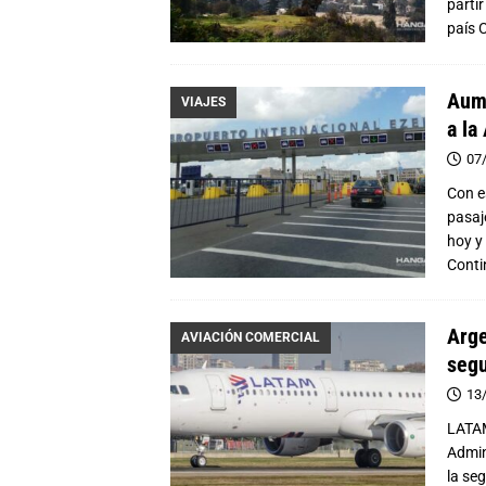
parti
país
C
Aume
VIAJES
a la
07
Con e
pasaj
hoy y
Conti
Arge
AVIACIÓN COMERCIAL
segu
13
LATAM
Admin
la seg