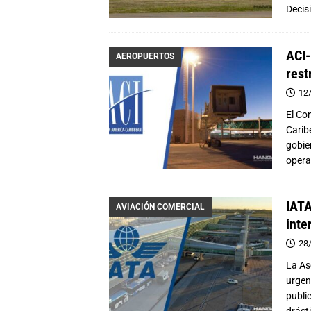
Decis
ACI-
AEROPUERTOS
rest
12
El Co
Carib
gobie
opera
IATA
AVIACIÓN COMERCIAL
inte
28
La As
urgen
publi