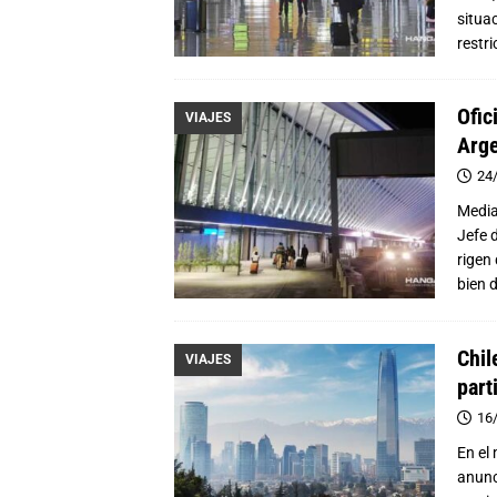
situa
restr
Ofic
VIAJES
Arge
24
Media
Jefe 
rigen
bien 
Chil
VIAJES
part
16
En el
anunc