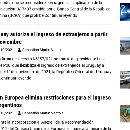
idades que se reconsidere con urgencia la aplicación de la
icación “A” 7407 emitida por el Banco Central de la República
tina (BCRA) que prohíbe
Continuar leyendo
uay autoriza el ingreso de extranjeros a partir
noviembre
/10/2021
Sebastián Martín Ventola
a firma del decreto N°357/021 por parte del presidente Luis
e Pou, que flexibiliza el ingreso de extranjeros al Uruguay a
r del 1° de noviembre de 2021, la República Oriental del Uruguay
Continuar leyendo
n Europea elimina restricciones para el ingreso
rgentinos
/10/2021
Sebastián Martín Ventola
nte la incorporación al Anexo I de la Recomendación
912 del Consejo Unión de la Europea, en base a la mejora de la