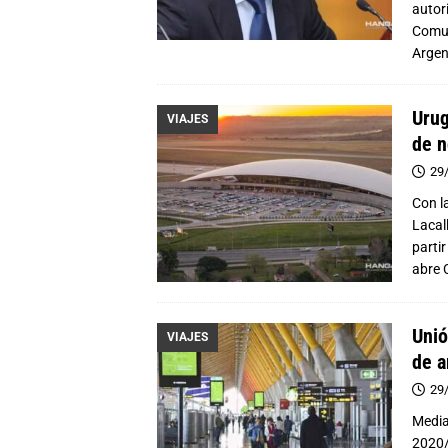
autor
Comun
Argen
Urug
VIAJES
de 
29
Con l
Lacall
parti
abre
Unió
VIAJES
de a
29
Media
2020/