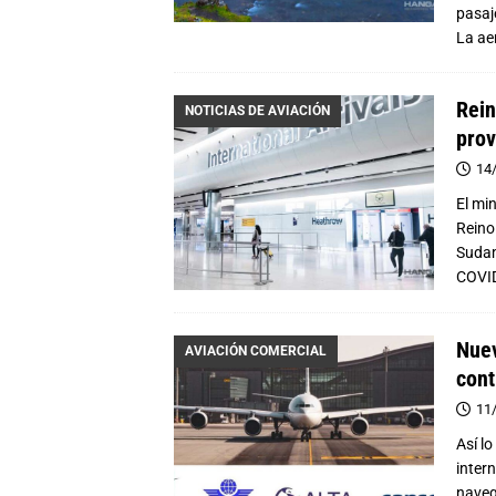
pasaj
La ae
Rein
NOTICIAS DE AVIACIÓN
prov
14
El mi
Reino
Sudam
COVID
Nuev
AVIACIÓN COMERCIAL
cont
11
Así l
inter
naveg