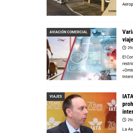
Aerop
Vari
AVIACIÓN COMERCIAL
viaj
29
El Co
restr
«Omic
Inter
IATA
VIAJES
proh
inte
29
La As