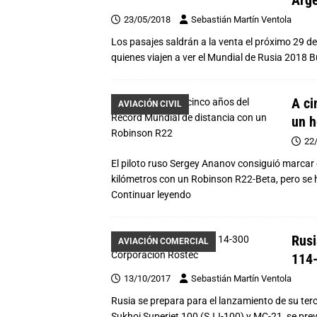
Arge
23/05/2018
Sebastián Martín Ventola
Los pasajes saldrán a la venta el próximo 29 de
quienes viajen a ver el Mundial de Rusia 2018
A ci
AVIACIÓN CIVIL
un h
22
El piloto ruso Sergey Ananov consiguió marcar e
kilómetros con un Robinson R22-Beta, pero se 
Continuar leyendo
Rusi
AVIACIÓN COMERCIAL
114
13/10/2017
Sebastián Martín Ventola
Rusia se prepara para el lanzamiento de su terce
Sukhoi Superjet 100 (SJJ-100) y MC-21, se prev