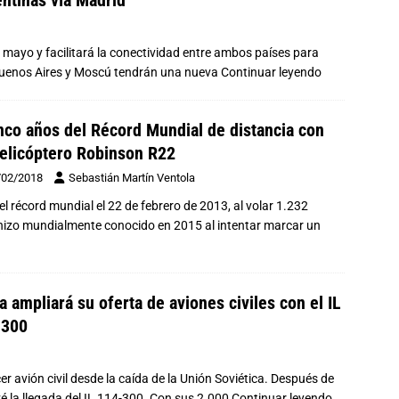
ntinas vía Madrid
 mayo y facilitará la conectividad entre ambos países para
 Buenos Aires y Moscú tendrán una nueva
Continuar leyendo
nco años del Récord Mundial de distancia con
elicóptero Robinson R22
/02/2018
Sebastián Martín Ventola
l récord mundial el 22 de febrero de 2013, al volar 1.232
hizo mundialmente conocido en 2015 al intentar marcar un
a ampliará su oferta de aviones civiles con el IL
-300
r avión civil desde la caída de la Unión Soviética. Después de
é la llegada del IL 114-300. Con sus 2.000
Continuar leyendo