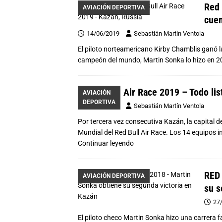
Red 
AVIACIÓN DEPORTIVA
cuen
14/06/2019
Sebastián Martín Ventola
El piloto norteamericano Kirby Chamblis ganó la
campeón del mundo, Martin Sonka lo hizo en 20
Red Bull Air Race 2019 – Todo lis
AVIACIÓN
DEPORTIVA
10/06/2019
Sebastián Martín Ventola
Por tercera vez consecutiva Kazán, la capital 
Mundial del Red Bull Air Race. Los 14 equipos int
Continuar leyendo
RED 
AVIACIÓN DEPORTIVA
su s
27
El piloto checo Martin Sonka hizo una carrera f