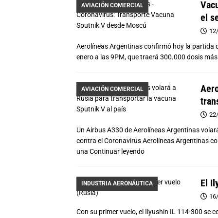
Vacu
AVIACIÓN COMERCIAL
el s
12
Aerolíneas Argentinas confirmó hoy la partida 
enero a las 9PM, que traerá 300.000 dosis más 
Aero
AVIACIÓN COMERCIAL
tran
22
Un Airbus A330 de Aerolíneas Argentinas volará
contra el Coronavirus Aerolíneas Argentinas c
una
Continuar leyendo
El I
INDUSTRIA AERONÁUTICA
16
Con su primer vuelo, el Ilyushin IL 114-300 se co