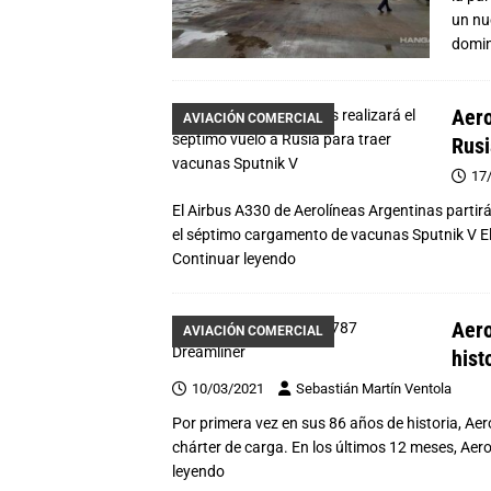
un nu
domi
Aero
AVIACIÓN COMERCIAL
Rusi
17
El Airbus A330 de Aerolíneas Argentinas partir
el séptimo cargamento de vacunas Sputnik V El
Continuar leyendo
Aero
AVIACIÓN COMERCIAL
hist
10/03/2021
Sebastián Martín Ventola
Por primera vez en sus 86 años de historia, Ae
chárter de carga. En los últimos 12 meses, Ae
leyendo