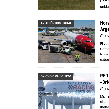
Hemis
unida
Norw
AVIACIÓN COMERCIAL
Arge
17
El vu
Coman
Norwe
cabot
RED 
AVIACIÓN DEPORTIVA
«Bri
11
Micha
el pr
India