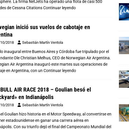
phere. La firma NetJets ha operado una flota de casi 500
des de Cessna Citations
Continuar leyendo
egian inició sus vuelos de cabotaje en
ntina
/10/2018
Sebastián Martín Ventola
elo inaugural entre Buenos Aires y Córdoba fue tripulado por el
dante Ole Christian Melhus, CEO de Norwegian Air Argentina.
gian Air Argentina inauguró este martes sus operaciones de
aje en Argentina, con un
Continuar leyendo
BULL AIR RACE 2018 – Goulian besó el
ckyard» en Indianápolis
/10/2018
Sebastián Martín Ventola
el Goulian hizo historia en el Motor Speedway, al convertirse en
imer estadounidense en ganar una carrera aérea en
nápolis. Con su triunfo dejó el final del Campeonato Mundial del