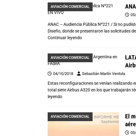
ANAC
AVIACIÓN COMERCIAL
05
ANAC – Audiencia Pública Nº221 / Si no pudist
Diseño, donde se presentaron las solicitudes d
Continuar leyendo
LATA
AVIACIÓN COMERCIAL
Air
04/10/2018
Sebastián Martín Ventola
Estas reconfiguraciones se venían realizando en
total siete Airbus A320 en los que trabajarán 
leyendo
El m
AVIACIÓN COMERCIAL
aére
03