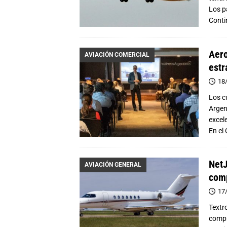
Los p
Conti
Aero
AVIACIÓN COMERCIAL
estr
18
Los c
Argent
excele
En el
NetJ
AVIACIÓN GENERAL
comp
17
Textr
compr