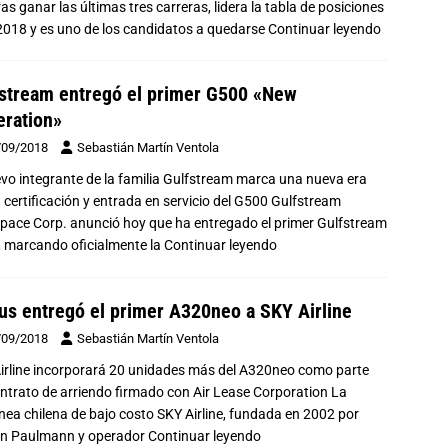
 ganar las últimas tres carreras, lidera la tabla de posiciones
2018 y es uno de los candidatos a quedarse
Continuar leyendo
stream entregó el primer G500 «New
ration»
/09/2018
Sebastián Martín Ventola
evo integrante de la familia Gulfstream marca una nueva era
a certificación y entrada en servicio del G500 Gulfstream
pace Corp. anunció hoy que ha entregado el primer Gulfstream
 marcando oficialmente la
Continuar leyendo
us entregó el primer A320neo a SKY Airline
/09/2018
Sebastián Martín Ventola
irline incorporará 20 unidades más del A320neo como parte
ontrato de arriendo firmado con Air Lease Corporation La
ínea chilena de bajo costo SKY Airline, fundada en 2002 por
n Paulmann y operador
Continuar leyendo