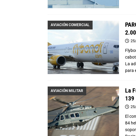
PARO
AVIACIÓN COMERCIAL
2.00
25
Flybo
cabot
La ad
para 
La F
AVIACIÓN MILITAR
139 
25
El con
84 he
sopor