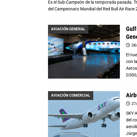
Es el Sub-Campeón de la temporada pasada. Tras
del Campeonato Mundial del Red Bull Air Race 
Gulf
AVIACIÓN GENERAL
Gene
28
El nu
con l
Aeros
G500,
Airb
AVIACIÓN COMERCIAL
27
SKY A
del c
aerol
Jürge