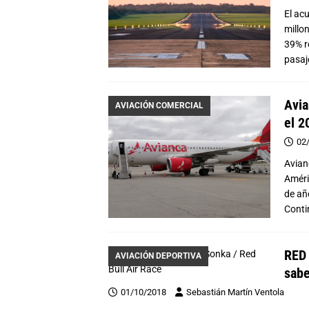
El ac
millo
39% r
pasaj
Avia
AVIACIÓN COMERCIAL
el 2
02
Avian
Améri
de añ
Conti
RED 
AVIACIÓN DEPORTIVA
sabe
01/10/2018
Sebastián Martín Ventola